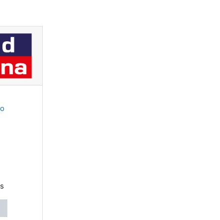
io
os